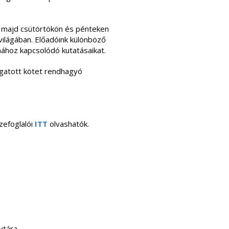
 majd csütörtökön és pénteken
ilágában. Előadóink különböző
ához kapcsolódó kutatásaikat.
ogatott kötet rendhagyó
zefoglalói
ITT
olvashatók.
vtára