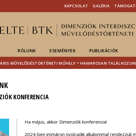
Események
ELTE a
Hírek
KAPCSOLAT
GALÉRIA
TÁMOGAT
sajtóban
RÓLUNK
ESEMÉNYEK
PUBLIKÁCIÓK
>
INÁRIS MŰVELŐDÉSTÖRTÉNETI MŰHELY
HAMAROSAN TALÁLKOZUN
NK
NZIÓK KONFERENCIA
Ha május, akkor Dimenziók konferencia!
2024-ben immáron nyolcadik alkalommal rendezzük meg