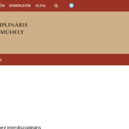
ÓK
DIMENZIÓK
VLOG
K
 interdiszciplináris