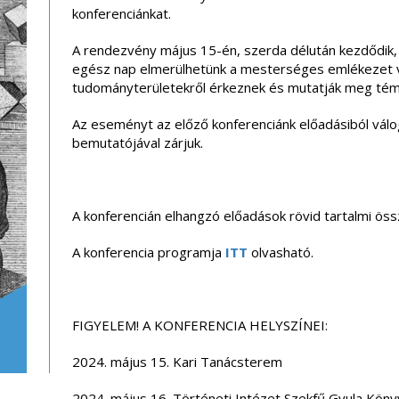
konferenciánkat.
A rendezvény május 15-én, szerda délután kezdődik,
egész nap elmerülhetünk a mesterséges emlékezet v
tudományterületekről érkeznek és mutatják meg tém
Az eseményt az előző konferenciánk előadásiból vál
bemutatójával zárjuk.
A konferencián elhangzó előadások rövid tartalmi öss
A konferencia programja
ITT
olvasható.
FIGYELEM! A KONFERENCIA HELYSZÍNEI:
2024. május 15. Kari Tanácsterem
2024. május 16. Történeti Intézet Szekfű Gyula Köny