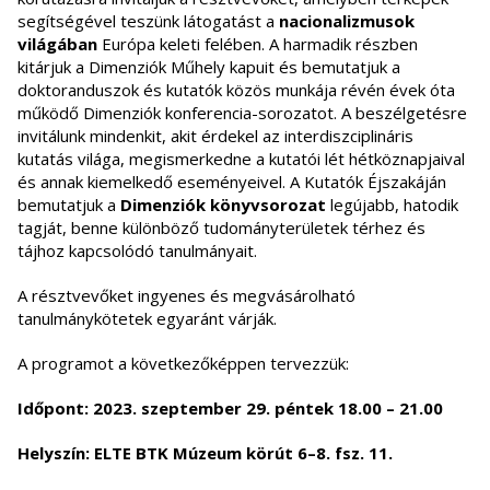
segítségével teszünk látogatást a
nacionalizmusok
világában
Európa keleti felében. A harmadik részben
kitárjuk a Dimenziók Műhely kapuit és bemutatjuk a
doktoranduszok és kutatók közös munkája révén évek óta
működő Dimenziók konferencia-sorozatot. A beszélgetésre
invitálunk mindenkit, akit érdekel az interdiszciplináris
kutatás világa, megismerkedne a kutatói lét hétköznapjaival
és annak kiemelkedő eseményeivel. A Kutatók Éjszakáján
bemutatjuk a
Dimenziók könyvsorozat
legújabb, hatodik
tagját, benne különböző tudományterületek térhez és
tájhoz kapcsolódó tanulmányait.
A résztvevőket ingyenes és megvásárolható
tanulmánykötetek egyaránt várják.
A programot a következőképpen tervezzük:
Időpont: 2023. szeptember 29. péntek 18.00 – 21.00
Helyszín: ELTE BTK Múzeum körút 6–8. fsz. 11.