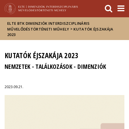
Események
ELTE a
Hírek
sajtóban
ELTE BTK DIMENZIÓK INTERDISZCIPLINÁRIS
>
MŰVELŐDÉSTÖRTÉNETI MŰHELY
KUTATÓK ÉJSZAKÁJA
2023
KUTATÓK ÉJSZAKÁJA 2023
NEMZETEK - TALÁLKOZÁSOK - DIMENZIÓK
2023.09.21.