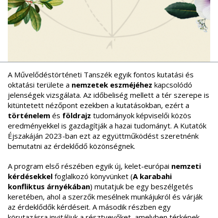
A Művelődéstörténeti Tanszék egyik fontos kutatási és
oktatási területe a
nemzetek eszméjéhez
kapcsolódó
jelenségek vizsgálata. Az időbeliség mellett a tér szerepe is
kitüntetett nézőpont ezekben a kutatásokban, ezért a
történelem
és
földrajz
tudományok képviselői közös
eredményekkel is gazdagítják a hazai tudományt. A Kutatók
Éjszakáján 2023-ban ezt az együttműködést szeretnénk
bemutatni az érdeklődő közönségnek.
A program első részében egyik új, kelet-európai
nemzeti
kérdésekkel
foglalkozó könyvünket (
A karabahi
konfliktus árnyékában
) mutatjuk be egy beszélgetés
keretében, ahol a szerzők mesélnek munkájukról és várják
az érdeklődők kérdéseit. A második részben egy
körutazásra invitáljuk a résztvevőket, amelyben térképek