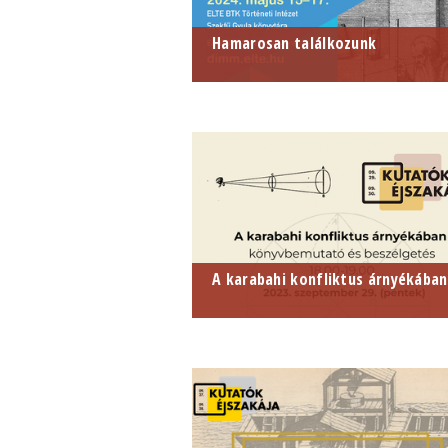
Hamarosan találkozunk
VIII. Dimenziók konferencia 2024.
május 15-17.
A karabahi konfliktus árnyékában
2023. szeptember 29. 18.00