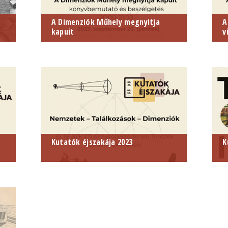
A Dimenziók Műhely megnyitja
A
kapuit
v
2023. szeptember 29. 20 óra
2
Kutatók éjszakája 2023
K
A Dimenziók Műhely bemutatkozik
T
a Kutatók Éjszakáján