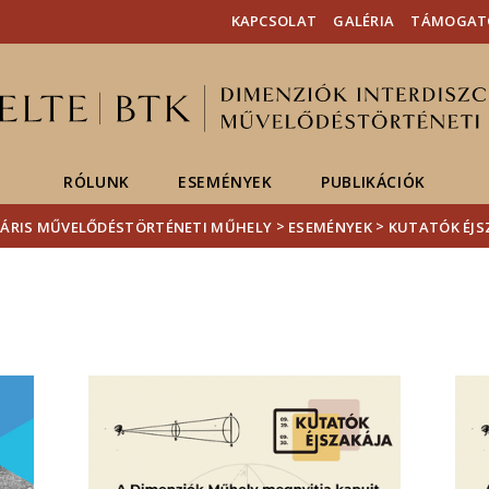
Események
ELTE a
Hírek
KAPCSOLAT
GALÉRIA
TÁMOGAT
sajtóban
RÓLUNK
ESEMÉNYEK
PUBLIKÁCIÓK
>
>
INÁRIS MŰVELŐDÉSTÖRTÉNETI MŰHELY
ESEMÉNYEK
KUTATÓK ÉJS