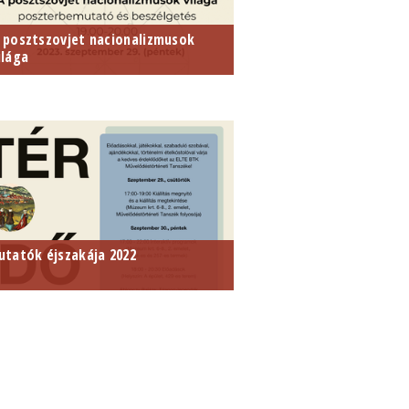
 posztszovjet nacionalizmusok
ilága
023. szeptember 29. 19 óra
utatók éjszakája 2022
ÉR IDŐ LÉLEK