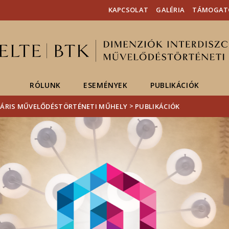
Események
ELTE a
Hírek
KAPCSOLAT
GALÉRIA
TÁMOGAT
sajtóban
RÓLUNK
ESEMÉNYEK
PUBLIKÁCIÓK
>
INÁRIS MŰVELŐDÉSTÖRTÉNETI MŰHELY
PUBLIKÁCIÓK