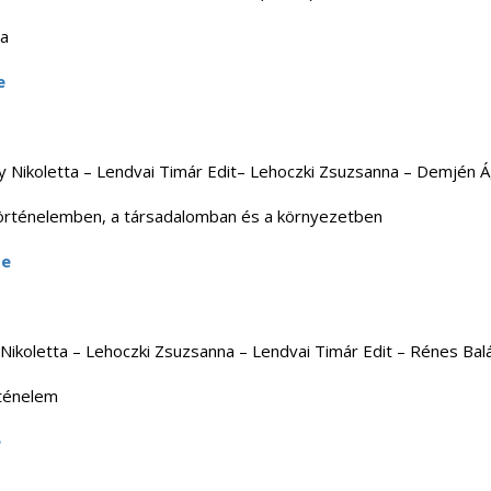
sa
e
y Nikoletta – Lendvai Timár Edit– Lehoczki Zsuzsanna – Demjén Á
történelemben, a társadalomban és a környezetben
te
y Nikoletta – Lehoczki Zsuzsanna – Lendvai Timár Edit – Rénes Bal
rténelem
e